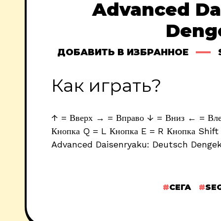
Advanced Da
Deng
ДОБАВИТЬ В ИЗБРАННОЕ
Как играть?
↑ = Вверх → = Вправо ↓ = Вниз ← = Влев
Кнопка Q = L Кнопка E = R Кнопка Shift 
Advanced Daisenryaku: Deutsch Dengek
СЕГА
SE