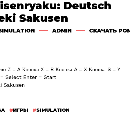
isenryaku: Deutsch
eki Sakusen
SIMULATION
ADMIN
СКАЧАТЬ РО
о Z = A Кнопка X = B Кнопка A = X Кнопка S = Y
= Select Enter = Start
i Sakusen
GA
ИГРЫ
SIMULATION