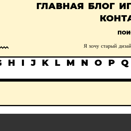
ГЛАВНАЯ
БЛОГ
И
КОНТ
ПОИ
Я хочу старый дизай
G
H
I
J
K
L
M
N
O
P
Q