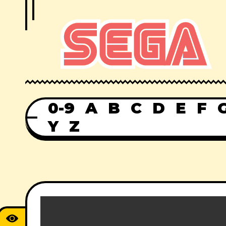
0-9
A
B
C
D
E
F
Y
Z