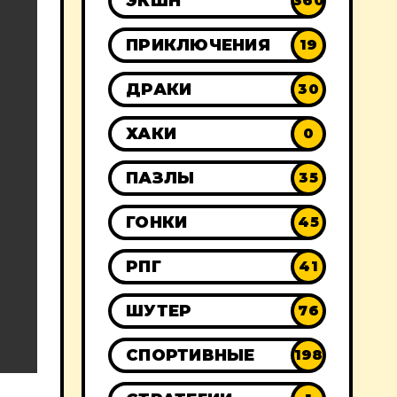
ЭКШН
360
ПРИКЛЮЧЕНИЯ
19
ДРАКИ
30
ХАКИ
0
ПАЗЛЫ
35
ГОНКИ
45
РПГ
41
ШУТЕР
76
СПОРТИВНЫЕ
198