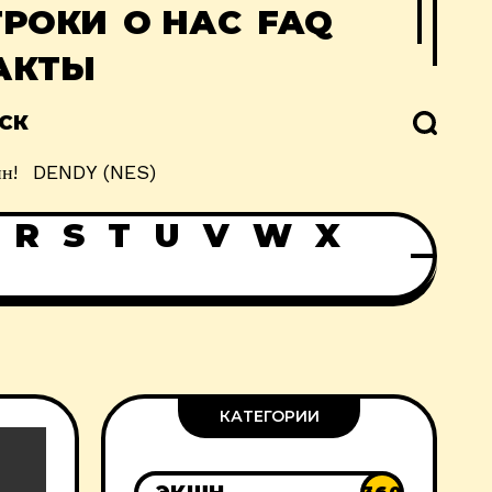
ГРОКИ
О НАС
FAQ
АКТЫ
СК
н!
DENDY (NES)
R
S
T
U
V
W
X
КАТЕГОРИИ