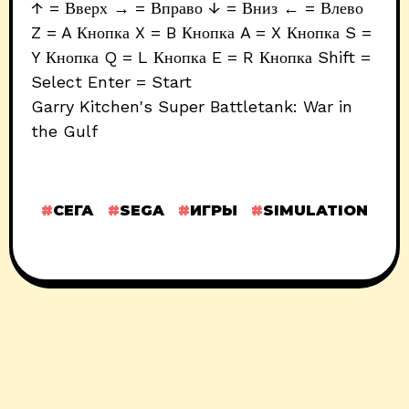
↑ = Вверх → = Вправо ↓ = Вниз ← = Влево
Z = A Кнопка X = B Кнопка A = X Кнопка S =
Y Кнопка Q = L Кнопка E = R Кнопка Shift =
Select Enter = Start
Garry Kitchen's Super Battletank: War in
the Gulf
СЕГА
SEGA
ИГРЫ
SIMULATION