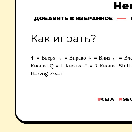
He
ДОБАВИТЬ В ИЗБРАННОЕ
Как играть?
↑ = Вверх → = Вправо ↓ = Вниз ← = Влев
Кнопка Q = L Кнопка E = R Кнопка Shift 
Herzog Zwei
СЕГА
SE