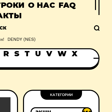
ГРОКИ
О НАС
FAQ
АКТЫ
СК
н!
DENDY (NES)
R
S
T
U
V
W
X
КАТЕГОРИИ