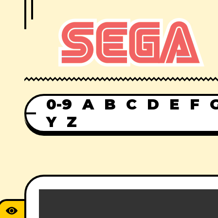
0-9
A
B
C
D
E
F
Y
Z