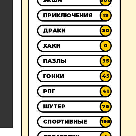
ЭКШН
360
ПРИКЛЮЧЕНИЯ
19
ДРАКИ
30
ХАКИ
0
ПАЗЛЫ
35
ГОНКИ
45
РПГ
41
ШУТЕР
76
СПОРТИВНЫЕ
198