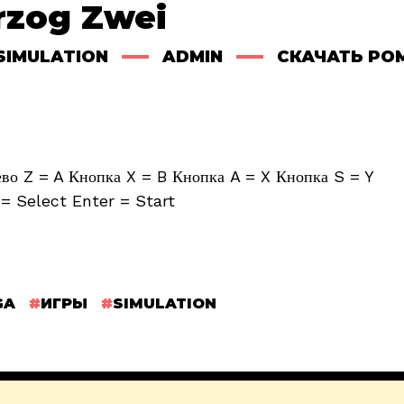
rzog Zwei
SIMULATION
ADMIN
СКАЧАТЬ РО
о Z = A Кнопка X = B Кнопка A = X Кнопка S = Y
= Select Enter = Start
GA
ИГРЫ
SIMULATION