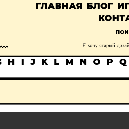
ГЛАВНАЯ
БЛОГ
И
КОНТ
ПОИ
Я хочу старый дизай
G
H
I
J
K
L
M
N
O
P
Q