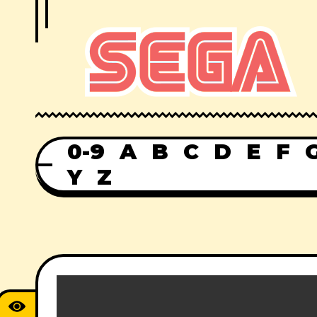
0-9
A
B
C
D
E
F
Y
Z