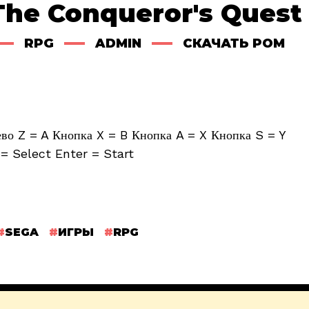
The Conqueror's Quest
RPG
ADMIN
СКАЧАТЬ РОМ
о Z = A Кнопка X = B Кнопка A = X Кнопка S = Y
= Select Enter = Start
SEGA
ИГРЫ
RPG