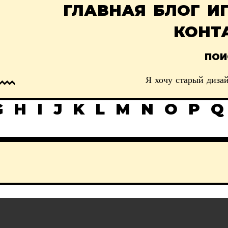
ГЛАВНАЯ
БЛОГ
И
КОНТ
ПОИ
Я хочу старый дизай
G
H
I
J
K
L
M
N
O
P
Q