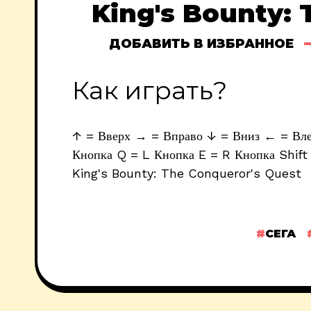
King's Bounty: 
ДОБАВИТЬ В ИЗБРАННОЕ
Как играть?
↑ = Вверх → = Вправо ↓ = Вниз ← = Влев
Кнопка Q = L Кнопка E = R Кнопка Shift 
King's Bounty: The Conqueror's Quest
СЕГА