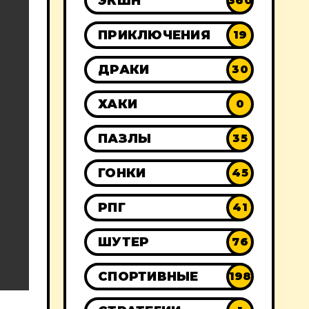
ЭКШН
360
ПРИКЛЮЧЕНИЯ
19
ДРАКИ
30
ХАКИ
0
ПАЗЛЫ
35
ГОНКИ
45
РПГ
41
ШУТЕР
76
СПОРТИВНЫЕ
198