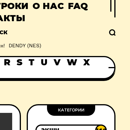
ГРОКИ
О НАС
FAQ
АКТЫ
СК
н!
DENDY (NES)
R
S
T
U
V
W
X
КАТЕГОРИИ