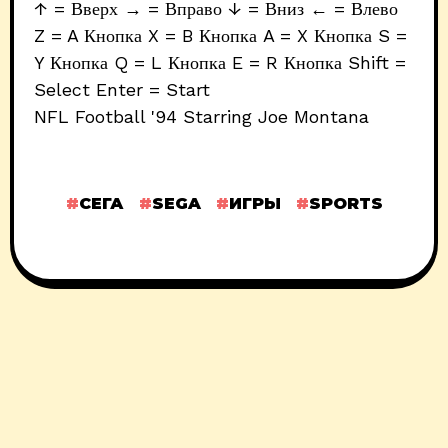
↑ = Вверх → = Вправо ↓ = Вниз ← = Влево
Z = A Кнопка X = B Кнопка A = X Кнопка S =
Y Кнопка Q = L Кнопка E = R Кнопка Shift =
Select Enter = Start
NFL Football '94 Starring Joe Montana
СЕГА
SEGA
ИГРЫ
SPORTS