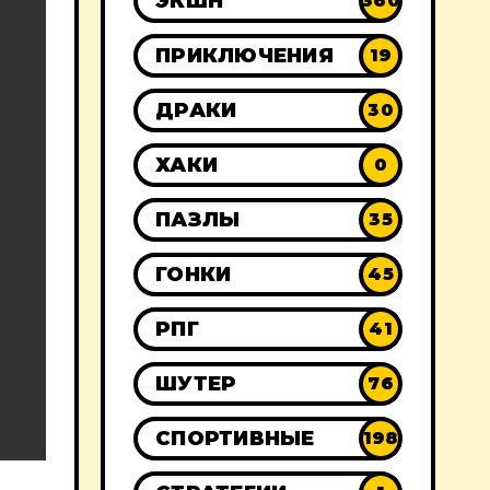
ЭКШН
360
ПРИКЛЮЧЕНИЯ
19
ДРАКИ
30
ХАКИ
0
ПАЗЛЫ
35
ГОНКИ
45
РПГ
41
ШУТЕР
76
СПОРТИВНЫЕ
198