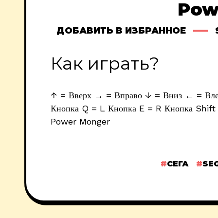
Pow
ДОБАВИТЬ В ИЗБРАННОЕ
Как играть?
↑ = Вверх → = Вправо ↓ = Вниз ← = Влев
Кнопка Q = L Кнопка E = R Кнопка Shift 
Power Monger
СЕГА
SE