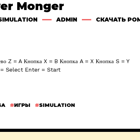
er Monger
SIMULATION
ADMIN
СКАЧАТЬ РО
о Z = A Кнопка X = B Кнопка A = X Кнопка S = Y
= Select Enter = Start
GA
ИГРЫ
SIMULATION