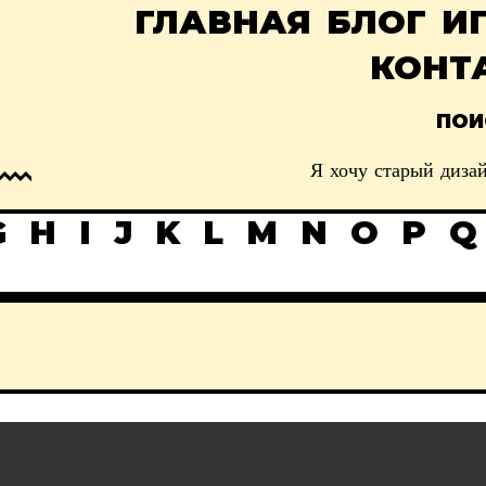
ГЛАВНАЯ
БЛОГ
И
КОНТ
ПОИ
Я хочу старый дизай
G
H
I
J
K
L
M
N
O
P
Q