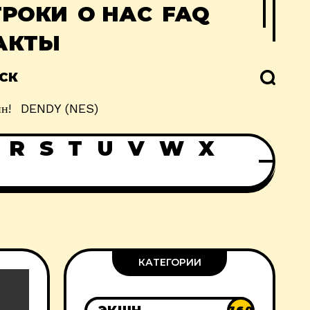
ГРОКИ
О НАС
FAQ
АКТЫ
СК
н!
DENDY (NES)
R
S
T
U
V
W
X
КАТЕГОРИИ