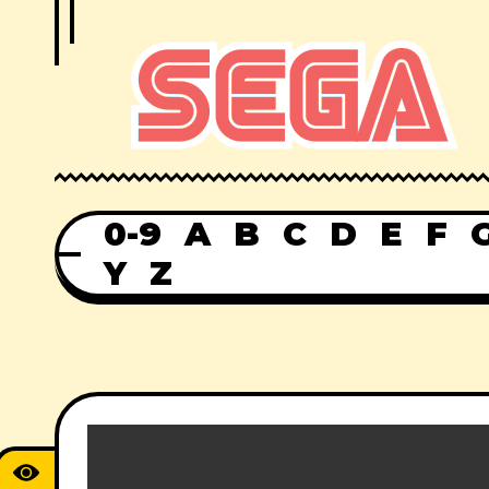
0-9
A
B
C
D
E
F
Y
Z