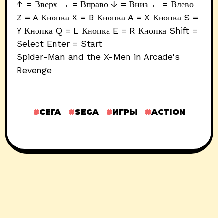
↑ = Вверх → = Вправо ↓ = Вниз ← = Влево
Z = A Кнопка X = B Кнопка A = X Кнопка S =
Y Кнопка Q = L Кнопка E = R Кнопка Shift =
Select Enter = Start
Spider-Man and the X-Men in Arcade's
Revenge
СЕГА
SEGA
ИГРЫ
ACTION