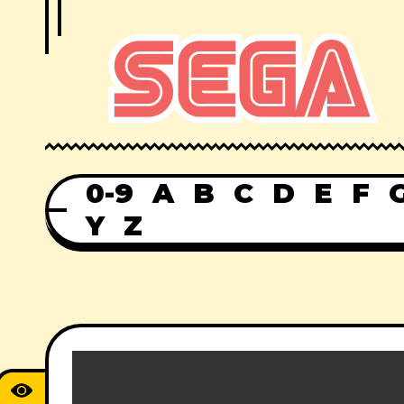
0-9
A
B
C
D
E
F
Y
Z