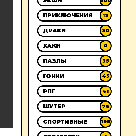
ЭКШН
360
ПРИКЛЮЧЕНИЯ
19
ДРАКИ
30
ХАКИ
0
ПАЗЛЫ
35
ГОНКИ
45
РПГ
41
ШУТЕР
76
СПОРТИВНЫЕ
198