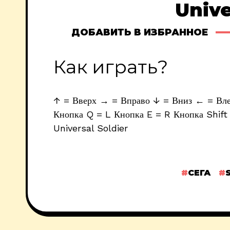
Unive
ДОБАВИТЬ В ИЗБРАННОЕ
Как играть?
↑ = Вверх → = Вправо ↓ = Вниз ← = Влев
Кнопка Q = L Кнопка E = R Кнопка Shift 
Universal Soldier
СЕГА