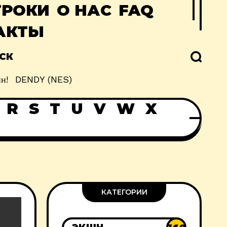
ГРОКИ
О НАС
FAQ
АКТЫ
СК
н!
DENDY (NES)
R
S
T
U
V
W
X
КАТЕГОРИИ