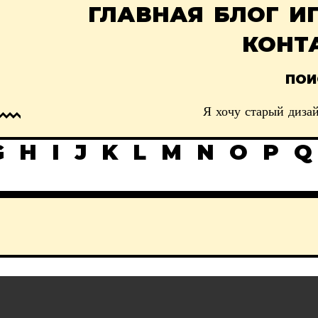
ГЛАВНАЯ
БЛОГ
И
КОНТ
ПОИ
Я хочу старый дизай
G
H
I
J
K
L
M
N
O
P
Q