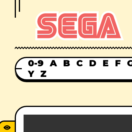
0-9
A
B
C
D
E
F
Y
Z