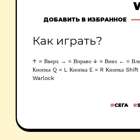
ДОБАВИТЬ В ИЗБРАННОЕ
Как играть?
↑ = Вверх → = Вправо ↓ = Вниз ← = Влев
Кнопка Q = L Кнопка E = R Кнопка Shift 
Warlock
СЕГА