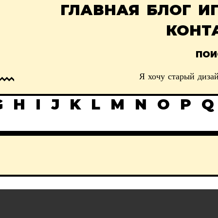
ГЛАВНАЯ
БЛОГ
И
КОНТ
ПОИ
Я хочу старый дизай
G
H
I
J
K
L
M
N
O
P
Q