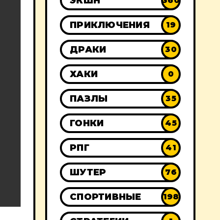
ЭКШН
360
ПРИКЛЮЧЕНИЯ
19
ДРАКИ
30
ХАКИ
0
ПАЗЛЫ
35
ГОНКИ
45
РПГ
41
ШУТЕР
76
СПОРТИВНЫЕ
198