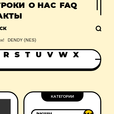
ГРОКИ
О НАС
FAQ
АКТЫ
СК
н!
DENDY (NES)
R
S
T
U
V
W
X
КАТЕГОРИИ