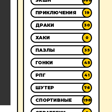
ЭКШН
360
ПРИКЛЮЧЕНИЯ
19
ДРАКИ
30
ХАКИ
0
ПАЗЛЫ
35
ГОНКИ
45
РПГ
41
ШУТЕР
76
СПОРТИВНЫЕ
198