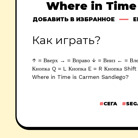
Where in Time
ДОБАВИТЬ В ИЗБРАННОЕ
E
Как играть?
↑ = Вверх → = Вправо ↓ = Вниз ← = Влев
Кнопка Q = L Кнопка E = R Кнопка Shift 
Where in Time is Carmen Sandiego?
СЕГА
SEG