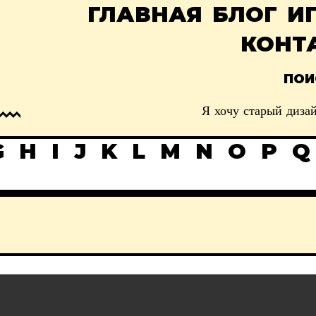
ГЛАВНАЯ
БЛОГ
И
КОНТ
ПОИ
Я хочу старый дизай
G
H
I
J
K
L
M
N
O
P
Q