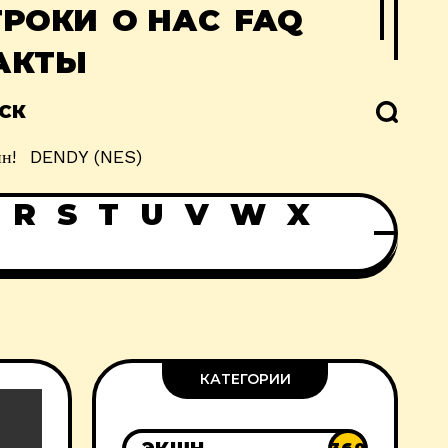
ГРОКИ
О НАС
FAQ
АКТЫ
СК
н!
DENDY (NES)
R
S
T
U
V
W
X
КАТЕГОРИИ