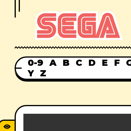
0-9
A
B
C
D
E
F
Y
Z